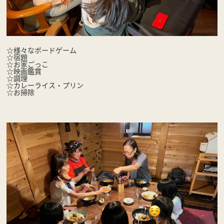
☆様々なボードゲーム
☆宿題
☆お家ごっこ
☆映画鑑賞
☆調理
☆カレーライス・プリン
☆お掃除